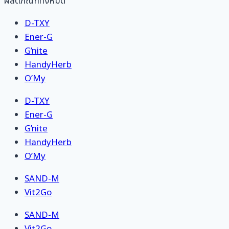
ผลิตภัณฑ์ทั้งหมด
D-TXY
Ener-G
G’nite
HandyHerb
O’My
D-TXY
Ener-G
G’nite
HandyHerb
O’My
SAND-M
Vit2Go
SAND-M
Vit2Go