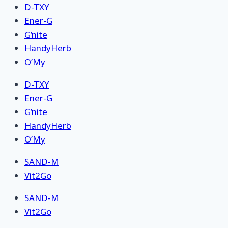
D-TXY
Ener-G
G’nite
HandyHerb
O’My
D-TXY
Ener-G
G’nite
HandyHerb
O’My
SAND-M
Vit2Go
SAND-M
Vit2Go