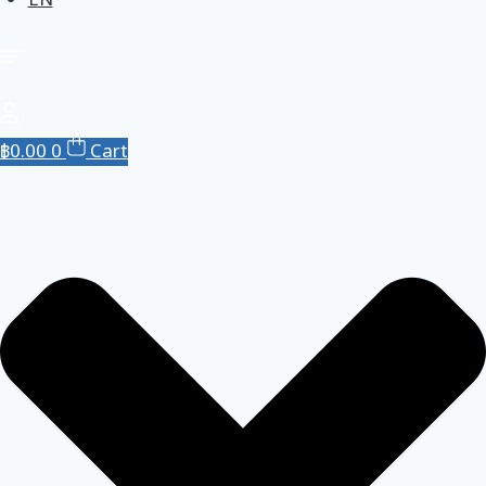
EN
฿
0.00
0
Cart