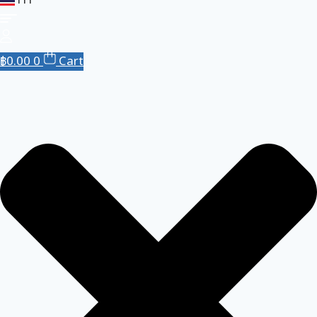
TH
EN
฿
0.00
0
Cart