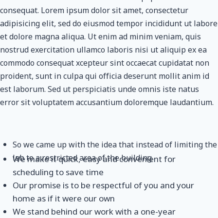
consequat. Lorem ipsum dolor sit amet, consectetur
adipisicing elit, sed do eiusmod tempor incididunt ut labore
et dolore magna aliqua. Ut enim ad minim veniam, quis
nostrud exercitation ullamco laboris nisi ut aliquip ex ea
commodo consequat xcepteur sint occaecat cupidatat non
proident, sunt in culpa qui officia deserunt mollit anim id
est laborum. Sed ut perspiciatis unde omnis iste natus
error sit voluptatem accusantium doloremque laudantium.
So we came up with the idea that instead of limiting the
lab to a restricted area of ​​the building
We make it quick, easy and convenient for
scheduling to save time
Our promise is to be respectful of you and your
home as if it were our own
We stand behind our work with a one-year