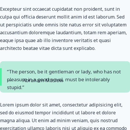
Excepteur sint occaecat cupidatat non proident, sunt in
culpa qui officia deserunt mollit anim id est laborum. Sed
ut perspiciatis unde omnis iste natus error sit voluptatem
accusantium doloremque laudantium, totam rem aperiam,
eaque ipsa quae ab illo inventore veritatis et quasi
architecto beatae vitae dicta sunt explicabo.
“The person, be it gentleman or lady, who has not
pleasure in a good novel, must be intolerably
— Abraham Maslow
stupid.”
Lorem ipsum dolor sit amet, consectetur adipisicing elit,
sed do eiusmod tempor incididunt ut labore et dolore
magna aliqua. Ut enim ad minim veniam, quis nostrud
exercitation ullamco laboris nisi ut aliquip ex ea commodo