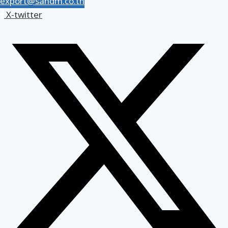
export@sandm.co.th
X-twitter