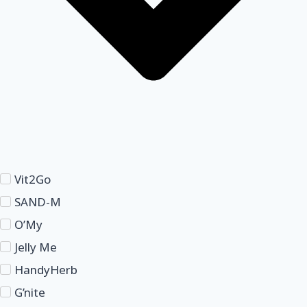
Vit2Go
SAND-M
O’My
Jelly Me
HandyHerb
G’nite