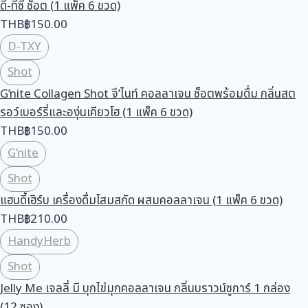
ดี-ทีซี่ ช็อต (1 แพ็ค 6 ขวด)
THB
฿
150.00
D-TXY
Shot
G’nite Collagen Shot จี’ไนท์ คอลลาเจน ช็อตพร้อมดื่ม กลิ่นสต
รอว์เบอร์รี่และองุ่นเคียวโฮ (1 แพ็ค 6 ขวด)
THB
฿
150.00
G’nite
Shot
แฮนดี้เฮิร์บ เครื่องดื่มโสมสกัด ผสมคอลลาเจน (1 แพ็ค 6 ขวด)
THB
฿
210.00
HandyHerb
Shot
Jelly Me เจลลี่ มี บุกไข่มุกคอลลาเจน กลิ่นบราวน์ชูการ์ 1 กล่อง
(12 ซอง)