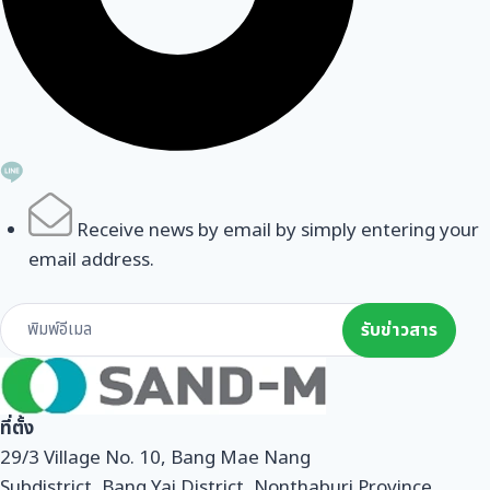
Receive news by email by simply entering your
email address.
Subscribe
รับข่าวสาร
Form
ที่ตั้ง
29/3 Village No. 10, Bang Mae Nang
Subdistrict, Bang Yai District, Nonthaburi Province