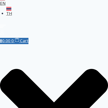
EN
TH
฿
0.00
0
Cart