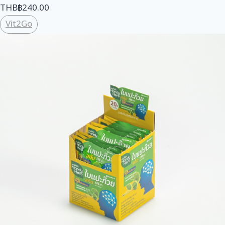
THB
฿
240.00
Vit2Go