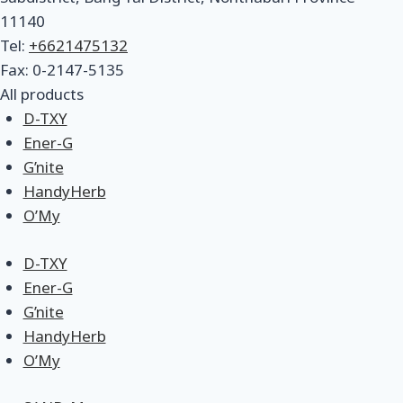
11140
Tel:
+6621475132
Fax: 0-2147-5135
All products
D-TXY
Ener-G
G’nite
HandyHerb
O’My
D-TXY
Ener-G
G’nite
HandyHerb
O’My