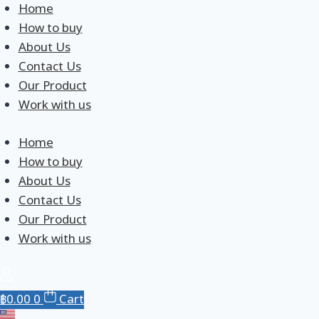
Skip
Home
to
How to buy
content
About Us
Contact Us
Our Product
Work with us
Home
How to buy
About Us
Contact Us
Our Product
Work with us
฿
0.00
0
Cart