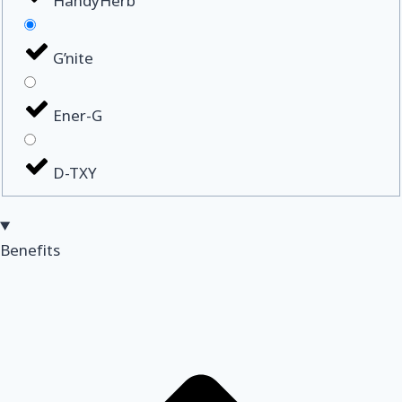
HandyHerb
G’nite
Ener-G
D-TXY
Benefits