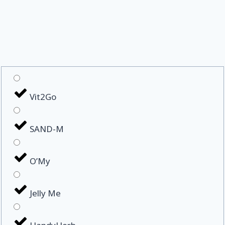
Vit2Go
SAND-M
O’My
Jelly Me