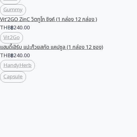
Gummy
Vit’2GO ZinC วิตทูโก ซิงค์ (1 กล่อง 12 กล่อง )
THB
฿
240.00
Vit2Go
แฮนดี้เฮิร์บ แปะก๊วยสกัด แคปซูล (1 กล่อง 12 ซอง)
THB
฿
240.00
HandyHerb
Capsule