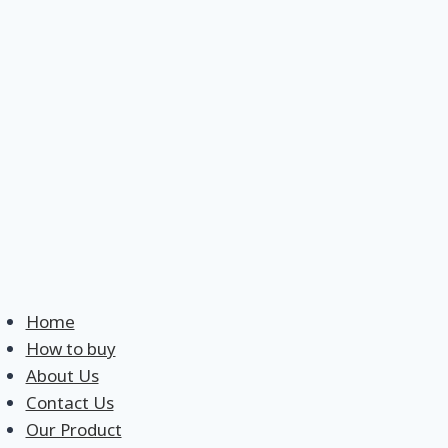
Skip
Home
to
How to buy
content
About Us
Contact Us
Our Product