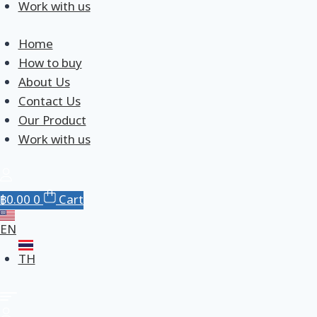
Work with us
Home
How to buy
About Us
Contact Us
Our Product
Work with us
฿
0.00
0
Cart
EN
TH