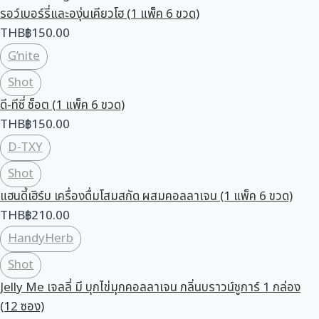
รอว์เบอร์รี่และองุ่นเคียวโฮ (1 แพ็ค 6 ขวด)
THB
฿
150.00
G’nite
Shot
ดี-ทีซี่ ช็อต (1 แพ็ค 6 ขวด)
THB
฿
150.00
D-TXY
Shot
แฮนดี้เฮิร์บ เครื่องดื่มโสมสกัด ผสมคอลลาเจน (1 แพ็ค 6 ขวด)
THB
฿
210.00
HandyHerb
Shot
Jelly Me เจลลี่ มี บุกไข่มุกคอลลาเจน กลิ่นบราวน์ชูการ์ 1 กล่อง
(12 ซอง)