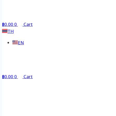
฿
0.00
0
Cart
TH
EN
฿
0.00
0
Cart