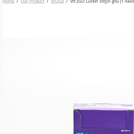
Home
Our Product
Vit2Go
Vit’2GO Lutein วิตทูโก ลูทีน (1 กล่อ