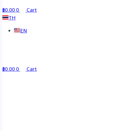
฿
0.00
0
Cart
TH
EN
฿
0.00
0
Cart