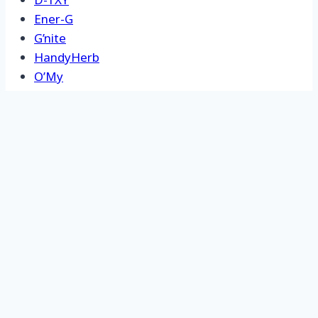
D-TXY
Ener-G
G’nite
HandyHerb
O’My
D-TXY
Ener-G
G’nite
HandyHerb
O’My
SAND-M
Vit2Go
SAND-M
Vit2Go
เงื่อนไขการบริการ