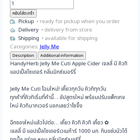
จำนวน
Jelly
หยิบใส่ตะกร้า
Me
Pickup
• ready for pickup when you order
Apple
Delivery
• delivery from store
Cider
Shipping
• available for shipping
เจ
Categories:
Jelly Me
ลลี่
Description
Additional information
มี
HandyHerb Jelly Me Cuti Apple Cider เจลลี่ มี คิวทิ
แอ
แอปเปิ้ลไซเดอร์ กลิ่นมิกซ์เบอร์รี่
ปเปิ้ล
ไซ
Jelly Me Cuti โฉมใหม่! เคี้ยวทุกวัน คิวทิทุกวัน
เด
ทุกคำที่คิวทิเริ่มที่คำนี้… อัปสูตรใหม่ พร้อมปรับแพ็กเกจ
อร์
ใหม่ คิวทิมากเวอร์ บอกเลยว่าโซจึ้ง
(1
กล่อง
ฉีกซองใหม่เเล้วไปต่อ… เคี้ยว คิวทิ คิวทิ เคี้ยว ✿
12
เจลลี่ มี แอปเปิ้ลไซเดอร์เวเนก้าร์ 1000 มก. กินแซ่บนัวได้
ซอง)
ทุกมื้อ อร่อย หอม กลิ่นมิกซ์เบอร์รี่