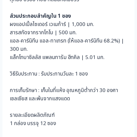
ชิ้น
ส่วนประกอบสำคัญใน 1 ซอง
ผงแอปเปิ้ลไซเดอร์ เวเนก้าร์ | 1,000 มก.
สารสกัดจากรากโกโบ | 500 มก.
แอล-คาร์นิทีน แอล-ทาเทรท (ให้แอล-คาร์นิทีน 68.2%) |
300 มก.
แล็กโทบาซิลลัส แพลนทารัม ฮีทคิล | 5.01 มก.
วิธีรับประทาน : รับประทานวันละ 1 ซอง
การเก็บรักษา : เก็บในที่แห้ง อุณหภูมิต่ำกว่า 30 องศา
เซลเซียส และพ้นจากแสงแดด
รายละเอียดผลิตภัณฑ์
1 กล่อง บรรจุ 12 ซอง