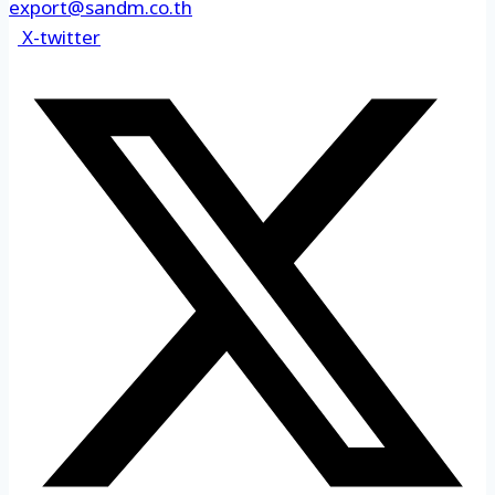
export@sandm.co.th
X-twitter