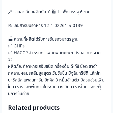
🪄 รายละเอียดผลิตภัณฑ์ 🛍️ 1 แพ็ก บรรจุ 6 ขวด
📝 เลขสารบบอาหาร 12-1-02261-5-0139
🏭 สถานที่ผลิตได้รับการรับรองมาตรฐาน
✅ GHPs
✅ HACCP สำหรับการผลิตผลิตภัณฑ์เสริมอาหารจาก
วว.
ผลิตภัณฑ์อาหารเสริมชนิดเครื่องดื่ม ดี-ทีซี่ ช็อต ชาดำ
กุหลาบผสมรสส้มยูสุสุตรเข้มข้นขึ้น มีจุลินทรีย์ดี แล็กโท
บาซิลลัส แพลนทารัม ฮีทคิล 3 หมื่นล้านตัว มีส่วนช่วยเพิ่ม
ใยอาหารและเพิ่มกากในระบบทางเดินอาหารในการกระตุ้
นการขับถ่าย
Related products