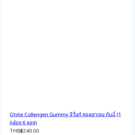
G’nite Collengen Gummy จี’ไนท์ คอลลาเจน กัมมี่ (1
กล่อง 6 ซอง)
THB
฿
240.00