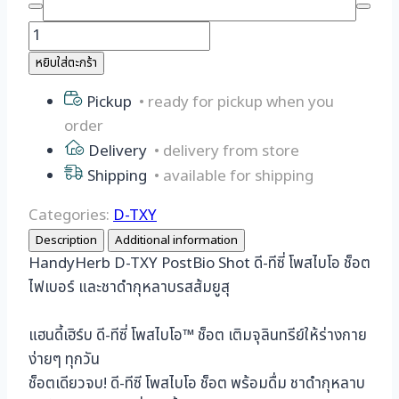
จำนวน
D-
หยิบใส่ตะกร้า
TXY
Pickup
• ready for pickup when you
Shot
order
ดี-
Delivery
• delivery from store
ที
ซี่
Shipping
• available for shipping
ช็อต
Categories:
D-TXY
(1
Description
Additional information
แพ็ค
HandyHerb D-TXY PostBio Shot ดี-ทีซี่ โพสไบโอ ช็อต
6
ไฟเบอร์ และชาดำกุหลาบรสส้มยูสุ
ขวด)
ชิ้น
แฮนดี้เฮิร์บ ดี-ทีซี่ โพสไบโอ™ ช็อต เติมจุลินทรีย์ให้ร่างกาย
ง่ายๆ ทุกวัน
ช็อตเดียวจบ! ดี-ทีซี โพสไบโอ ช็อต พร้อมดื่ม ชาดำกุหลาบ