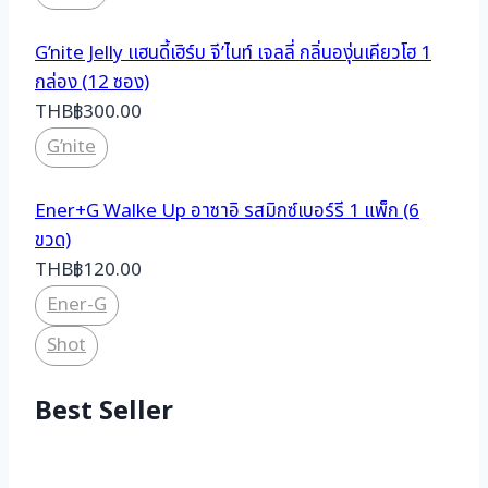
G’nite Jelly เเฮนดี้เฮิร์บ จี’ไนท์ เจลลี่ กลิ่นองุ่นเคียวโฮ 1
กล่อง (12 ซอง)
THB
฿
300.00
G’nite
Ener+G Walke Up อาซาอิ รสมิกซ์เบอร์รี 1 แพ็ก (6
ขวด)
THB
฿
120.00
Ener-G
Shot
Best Seller