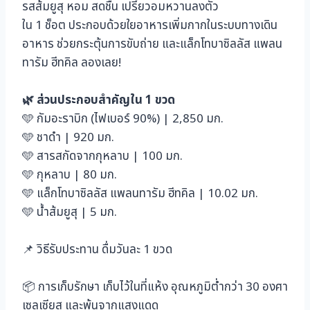
รสส้มยูสุ หอม สดชื่น เปรี้ยวอมหวานลงตัว
ใน 1 ช็อต ประกอบด้วยใยอาหารเพิ่มกากในระบบทางเดิน
อาหาร ช่วยกระตุ้นการขับถ่าย และแล็กโทบาซิลลัส แพลน
ทารัม ฮีทคิล ลองเลย!
🌿 ส่วนประกอบสำคัญใน 1 ขวด
🩵 กัมอะราบิก (ไฟเบอร์ 90%) | 2,850 มก.
🩵 ชาดำ | 920 มก.
🩵 สารสกัดจากกุหลาบ | 100 มก.
🩵 กุหลาบ | 80 มก.
🩵 แล็กโทบาซิลลัส แพลนทารัม ฮีทคิล | 10.02 มก.
🩵 น้ำส้มยูสุ | 5 มก.
📌 วิธีรับประทาน ดื่มวันละ 1 ขวด
📦 การเก็บรักษา เก็บไว้ในที่แห้ง อุณหภูมิต่ำกว่า 30 องศา
เซลเซียส และพ้นจากแสงแดด