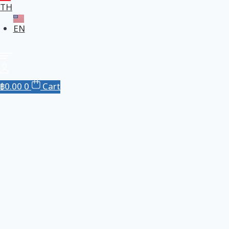
TH
EN
฿
0.00
0
Cart