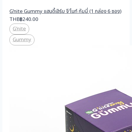
G’nite Gummy แฮนดี้เฮิร์บ จี’ไนท์ กัมมี่ (1 กล่อง 6 ซอง)
THB
฿
240.00
G’nite
Gummy