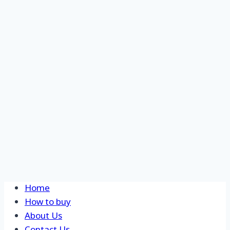
Skip
Home
to
How to buy
content
About Us