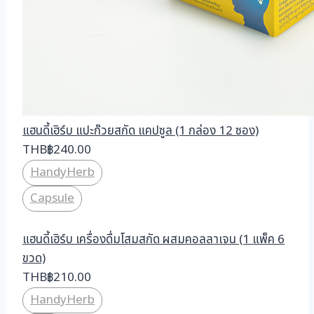
แฮนดี้เฮิร์บ แปะก๊วยสกัด แคปซูล (1 กล่อง 12 ซอง)
THB
฿
240.00
HandyHerb
Capsule
แฮนดี้เฮิร์บ เครื่องดื่มโสมสกัด ผสมคอลลาเจน (1 แพ็ค 6
ขวด)
THB
฿
210.00
HandyHerb