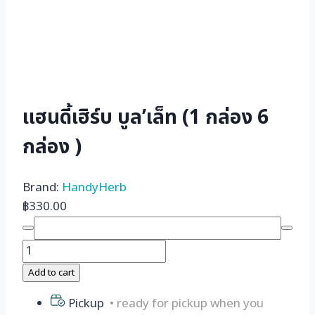
แฮนดี้เฮิร์บ บูล’เล็ท (1 กล่อง 6
กล่อง )
Brand:
HandyHerb
฿
330.00
แฮน
ดี้
Add to cart
เฮิร์บ
Pickup
• ready for pickup when you
บูล’เล็ท