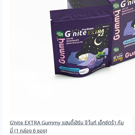
G’nite EXTRA Gummy แฮนดี้เฮิร์บ จี’ไนท์ เอ็กซ์ตร้า กัม
มี่ (1 กล่อง 6 ซอง)