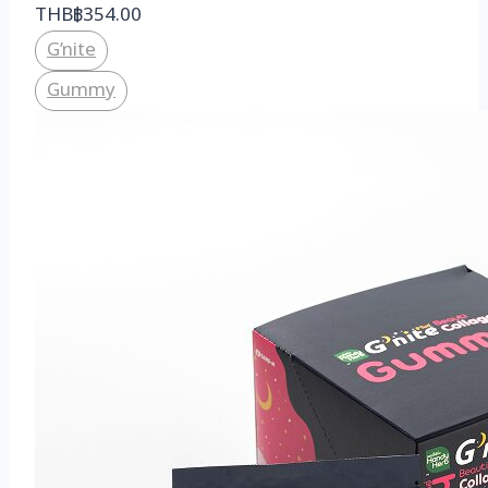
THB
฿
354.00
G’nite
Gummy