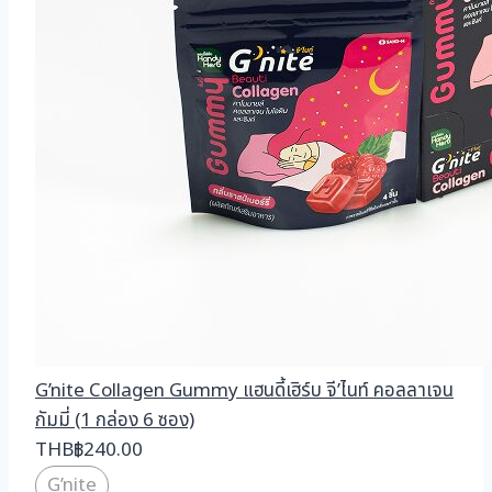
G’nite Collagen Gummy แฮนดี้เฮิร์บ จี’ไนท์ คอลลาเจน
กัมมี่ (1 กล่อง 6 ซอง)
THB
฿
240.00
G’nite