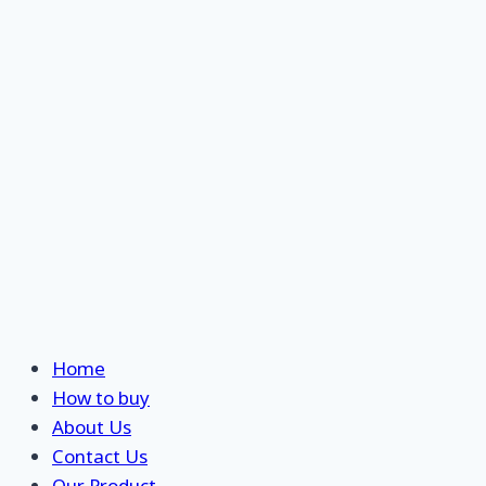
Skip
Home
to
How to buy
content
About Us
Contact Us