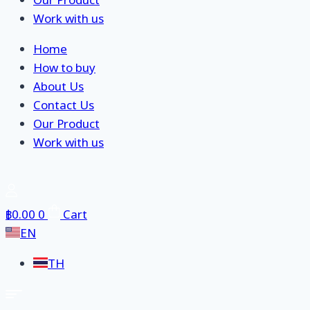
Our Product
Work with us
Home
How to buy
About Us
Contact Us
Our Product
Work with us
฿
0.00
0
Cart
EN
TH