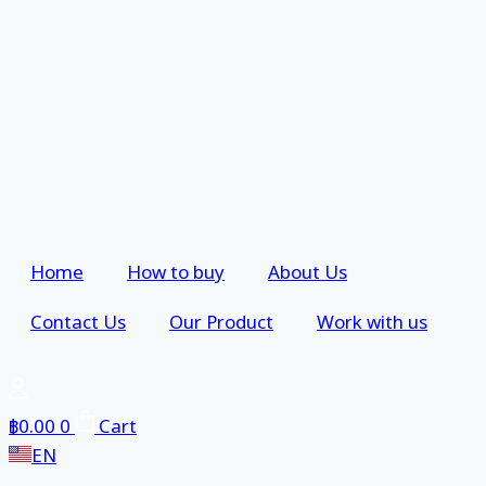
Skip
Home
How to buy
About Us
to
content
Contact Us
Our Product
Work with us
฿
0.00
0
Cart
EN