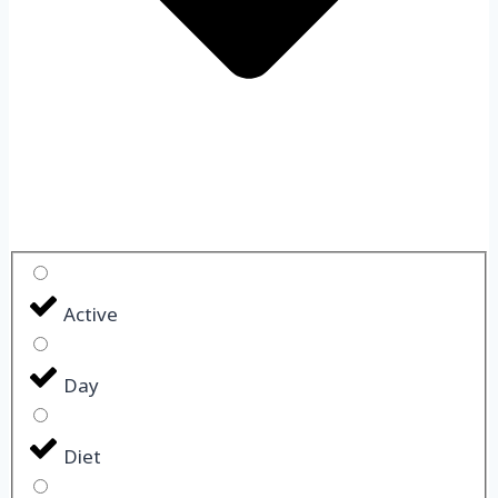
Active
Day
Diet