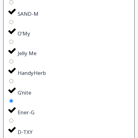
SAND-M
O’My
Jelly Me
HandyHerb
G’nite
Ener-G
D-TXY